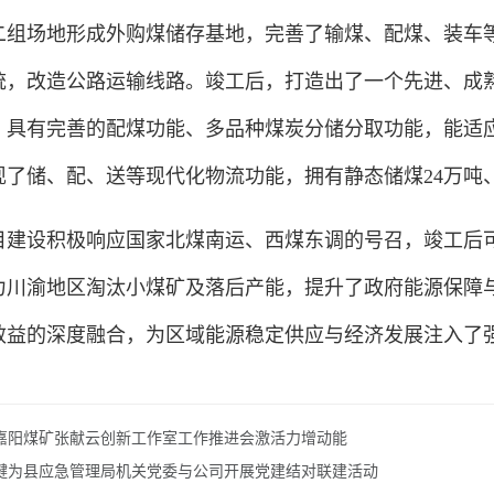
二组场地形成外购煤储存基地，完善了输煤、配煤、装车
统，改造公路运输线路。竣工后，打造出了一个先进、成
，具有完善的配煤功能、多品种煤炭分储分取功能，能适
现了储、配、送等现代化物流功能，拥有静态储煤24万吨、
设积极响应国家北煤南运、西煤东调的号召，竣工后可
力川渝地区淘汰小煤矿及落后产能，提升了政府能源保障
效益的深度融合，为区域能源稳定供应与经济发展注入了
嘉阳煤矿张献云创新工作室工作推进会激活力增动能
犍为县应急管理局机关党委与公司开展党建结对联建活动