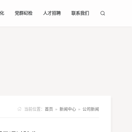
化
党群纪检
人才招聘
联系我们


队
要闻
理念
企业荣誉
公示公告
企业风采
党群工作
成员企业
领导关怀
社会责任
纪检监察
人才理念
嘉阳视频
人才招聘
电子刊物

当前位置：
首页
»
新闻中心
»
公司新闻