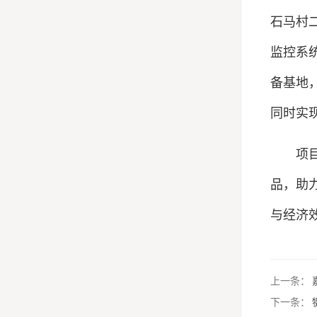
石马村
监控系
备基地
同时实
项目建
品，助
与经济
上一条：
下一条：