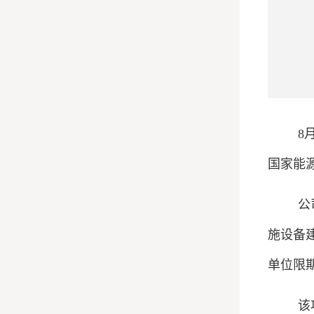
8
国家能
公
施设备
单位限
该