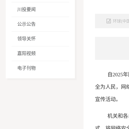
川投要闻
环球(中国
公示公告
领导关怀
嘉阳视频
电子刊物
自
2025年
全为人民，网
宣传活动。
机关和
各
式，
将网络安