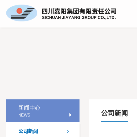
新闻中心
公司新闻
NEWS
公司新闻
