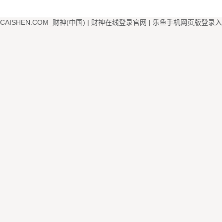
CAISHEN.COM_财神(中国)
|
财神在线登录官网
|
乐鱼手机网页版登录入