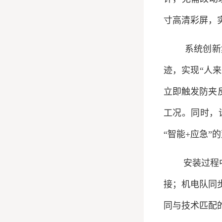
寸高清彩屏，
系统创新
迹，实现
“人
立即触发防夹
工况。同时，
“智能+应急”
安装过程中，
接；机电队同
同与技术匹配