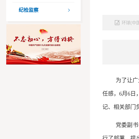
纪检监察

环球(中国
为了让广
任感，
6月6
记、相关部门
党委副书
行了部署，提