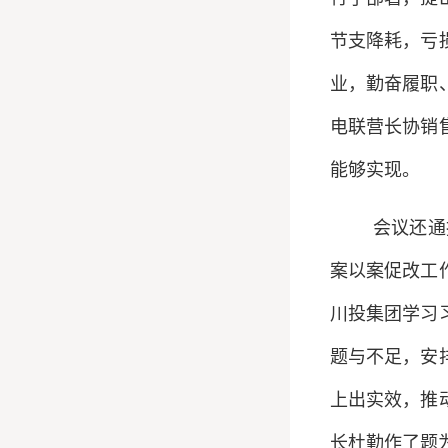
节支降耗，亏
业，勤奋履职
电联营长协销
能够实现。
会议还通
案以案促改工
川投集团学习
题与不足，安
上出实效，推
长杜勤作了题